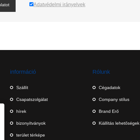
Adatvédelmi irányelvek
latot
információ
Rólunk
Szállít
Cégadatok
Csapatszolgálat
Company stílus
hírek
Brand Erő
bizonyítványok
Kiállítás lehetőségek
terület térképe