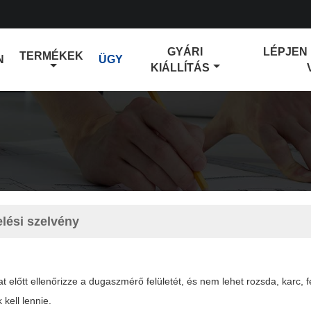
GYÁRI
LÉPJEN
TERMÉKEK
N
ÜGY
KIÁLLÍTÁS
lési szelvény
at előtt ellenőrizze a dugaszmérő felületét, és nem lehet rozsda, karc, 
 kell lennie.