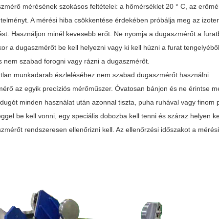
szmérő mérésének szokásos feltételei: a hőmérséklet 20 ° C, az erőméré
etelményt. A mérési hiba csökkentése érdekében próbálja meg az izote
st. Használjon minél kevesebb erőt. Ne nyomja a dugaszmérőt a furatb
kor a dugaszmérőt be kell helyezni vagy ki kell húzni a furat tengelyéb
és nem szabad forogni vagy rázni a dugaszmérőt.
ztátlan munkadarab észleléséhez nem szabad dugaszmérőt használni.
érő az egyik precíziós mérőműszer. Óvatosan bánjon és ne érintse me
ódugót minden használat után azonnal tiszta, puha ruhával vagy finom p
eggel be kell vonni, egy speciális dobozba kell tenni és száraz helyen kel
zmérőt rendszeresen ellenőrizni kell. Az ellenőrzési időszakot a mérés