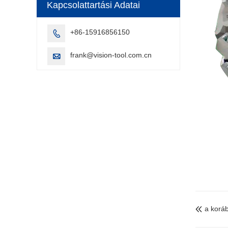
Kapcsolattartási Adatai
+86-15916856150

frank@vision-tool.com.cn

a korá
