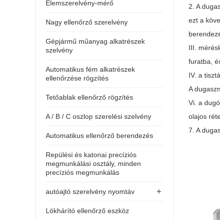
Elemszerelvény-mérő
2. A duga
ezt a köv
Nagy ellenőrző szerelvény
berendezé
Gépjármű műanyag alkatrészek
III. mérés
szelvény
furatba, 
Automatikus fém alkatrészek
IV. a tis
ellenőrzése rögzítés
A dugaszm
Tetőablak ellenőrző rögzítés
Vi. a dug
A / B / C oszlop szerelési szelvény
olajos rét
7. A dugas
Automatikus ellenőrző berendezés
Repülési és katonai precíziós
megmunkálási osztály, minden
precíziós megmunkálás
+
autóajtó szerelvény nyomtáv
Lökhárító ellenőrző eszköz