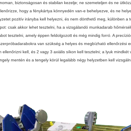
inoman, biztonságosan és stabilan kezelje; ne szemeteljen és ne ütk
 ellenőrizze, hogy a fénykártya könnyedén van-e behelyezve, és ne hel
lyzetet pozitív irányba kell helyezni, és nem dönthető meg, különben a
apot: csak akkor lehet tesztelni, ha a vizsgálandó munkadarab hőmérs
abot tesztelni, amely éppen feldolgozott és még mindig forró. A precí
zerpróbadarabokra van szükség a helyes és megbízható ellenőrzési er
ellenőrizni kell, és 2 vagy 3 axiális síkon kell tesztelni; a lyuk mindk
ngely mentén és a tengely körül legalább négy helyzetben kell vizsgálni