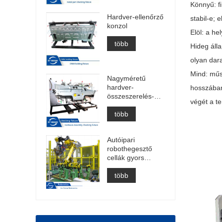
Könnyű: f
Hardver-ellenőrző
stabil-e;
konzol
Elöl: a he
több
Hideg áll
olyan dar
Mind: műs
Nagyméretű
hardver-
hosszában 
összeszerelés-
végét a te
ellenőrző eszköz
több
Autóipari
robothegesztő
cellák gyors
ívhegesztő cella
ponthegesztő
több
cella konstrukció