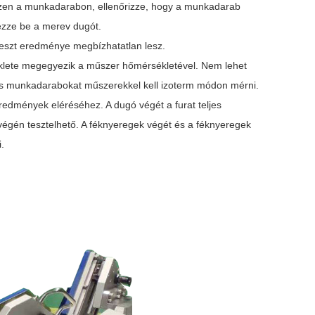
özzen a munkadarabon, ellenőrizze, hogy a munkadarab
yezze be a merev dugót.
 teszt eredménye megbízhatatlan lesz.
éklete megegyezik a műszer hőmérsékletével. Nem lehet
ziós munkadarabokat műszerekkel kell izoterm módon mérni.
edmények eléréséhez. A dugó végét a furat teljes
ét végén tesztelhető. A féknyeregek végét és a féknyeregek
.