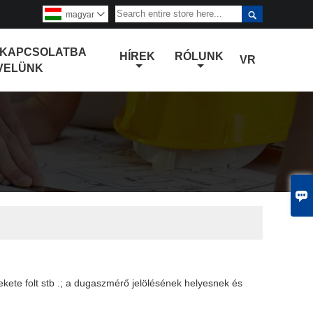

magyar

 KAPCSOLATBA
HÍREK
RÓLUNK
VR
VELÜNK

fekete folt stb .; a dugaszmérő jelölésének helyesnek és