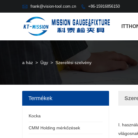

frank@vision-tool.com.cn
+86-15916856150

ITTHO
a ház
>
Ügy
>
Szerelési szelvény
Termékek
Szere
Kocka
I. használ
CMM Holding mérkőzések
világosnak