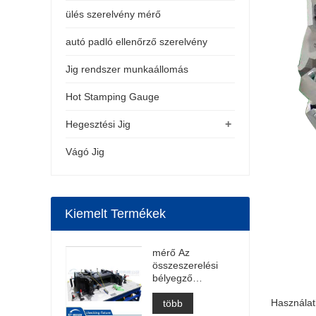
ülés szerelvény mérő
autó padló ellenőrző szerelvény
Jig rendszer munkaállomás
Hot Stamping Gauge
+
Hegesztési Jig
Vágó Jig
Kiemelt Termékek
mérő Az
összeszerelési
bélyegző
alkatrészekhez
Használatk
több