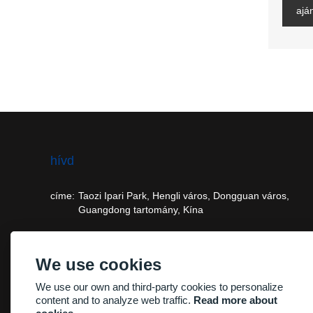
aján
hívd
címe:
Taozi Ipari Park, Hengli város, Dongguan város,
Guangdong tartomány, Kína
e - mail:
frank@vision-tool.com.cn
We use cookies
telefon:
+86-15916856150
We use our own and third-party cookies to personalize
content and to analyze web traffic.
Read more about