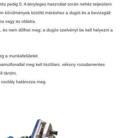
s pedig 0. A tényleges használat során nehéz teljesíteni
rm körülmények közötti méréshez a dugót és a bevizsgált
a vagy az oldalra.
ől, és nem dőlhet meg; a dugós szelvényt be kell helyezni a
g a munkafelületet.
amutfonallal meg kell tisztítani, vékony rozsdamentes
l tárolni.
i osztály határozza meg.