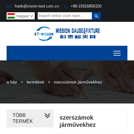

frank@vision-tool.com.cn
+86-15916856150


magyar

Toggl
a ház
>
termékek
>
szerszámok járművekhez
TÖBB
szerszámok
TERMÉK
járművekhez