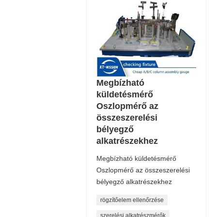
Megbízható
küldetésmérő
Oszlopmérő az
összeszerelési
bélyegző
alkatrészekhez
Megbízható küldetésmérő
Oszlopmérő az összeszerelési
bélyegző alkatrészekhez
rögzítőelem ellenőrzése
szerelési alkatrészmérők