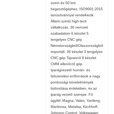
üzem és 50 bot
hegesztőgéphez. ISO9001:2015
tanúsítvánnyal rendelkezik.
Állami szintű high-tech
vállalkozás. 30 nemzeti
szabadalom 6 készlet 5
tengelyes CNC gép
Németországból/Olaszországból
importált, 36 készlet 3 tengelyes
CNC gép Tajvanról 8 készlet
CMM ellenőrző gép.
Iparágvezető humán- és
felszerelési erőforrások a nagy
pontossági követelmények
biztosítása érdekében, és az
iparág vezető szerepe. Fő
ügyfél: Magna, Valeo, Yanfeng,
Martinrea, Metalsa, Kirchhoff,
Johnson Control, Volkswagen,