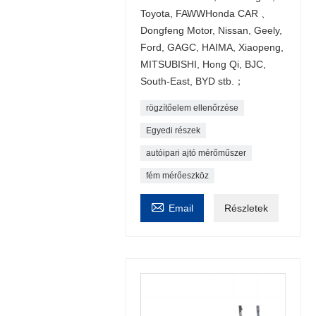
Toyota, FAWWHonda CAR 、
Dongfeng Motor, Nissan, Geely,
Ford, GAGC, HAIMA, Xiaopeng,
MITSUBISHI, Hong Qi, BJC,
South-East, BYD stb.；
rögzítőelem ellenőrzése
Egyedi részek
autóipari ajtó mérőműszer
fém mérőeszköz

Email
Részletek